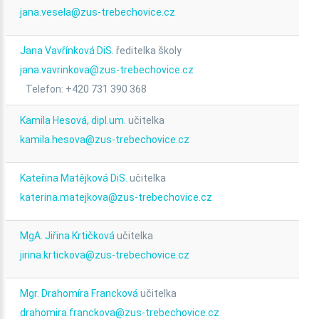
jana.vesela@zus-trebechovice.cz
Jana Vavřínková DiS.
ředitelka školy
jana.vavrinkova@zus-trebechovice.cz
Telefon: +420 731 390 368
Kamila Hesová, dipl.um.
učitelka
kamila.hesova@zus-trebechovice.cz
Kateřina Matějková DiS.
učitelka
katerina.matejkova@zus-trebechovice.cz
MgA. Jiřina Krtičková
učitelka
jirina.krtickova@zus-trebechovice.cz
Mgr. Drahomíra Francková
učitelka
drahomira.franckova@zus-trebechovice.cz