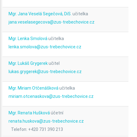
Mgr. Jana Veselá Segečová, DiS.
učitelka
jana.veselasegecova@zus-trebechovice.cz
Mgr. Lenka Smolová
učitelka
lenka.smolova@zus-trebechovice.cz
Mgr. Lukáš Grygerek
učitel
lukas.grygerek@zus-trebechovice.cz
Mgr. Miriam Otčenášková
učitelka
miriam.otcenaskova@zus-trebechovice.cz
Mgr. Renata Hušková
účetní
renata.huskova@zus-trebechovice.cz
Telefon: +420 731 390 213