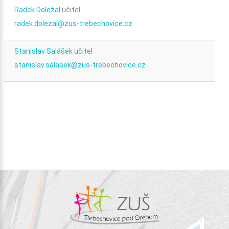
Radek Doležal
učitel
radek.dolezal@zus-trebechovice.cz
Stanislav Salášek
učitel
stanislav.salasek@zus-trebechovice.cz