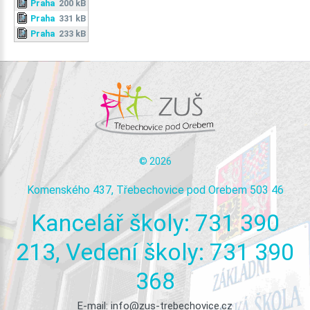
Praha
200 kB
Praha
331 kB
Praha
233 kB
©
2026
Komenského 437, Třebechovice pod Orebem 503 46
Kancelář
školy:
731
390
213,
Vedení
školy:
731
390
368
E-mail:
info@zus-trebechovice.cz