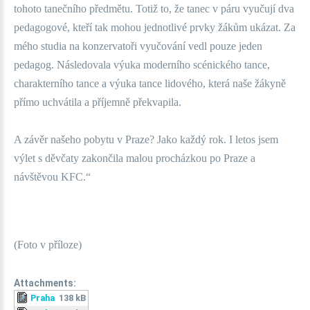
tohoto tanečního předmětu. Totiž to, že tanec v páru vyučují dva
pedagogové, kteří tak mohou jednotlivé prvky žákům ukázat. Za
mého studia na konzervatoři vyučování vedl pouze jeden
pedagog.
Následovala výuka moderního scénického tance,
charakterního tance a výuka tance lidového, která naše žákyně
přímo uchvátila a příjemně překvapila.
A závěr našeho pobytu v Praze? Jako každý rok. I letos jsem
výlet s děvčaty zakončila malou procházkou po Praze a
návštěvou KFC.“
(Foto v příloze)
Attachments:
Praha
138 kB