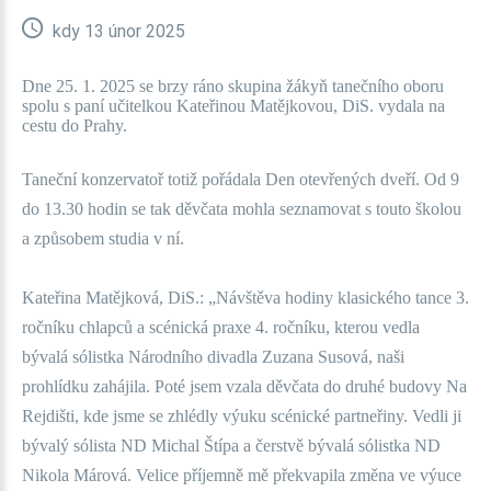
kdy 13 únor 2025
Dne 25. 1. 2025 se brzy ráno skupina žákyň tanečního oboru
spolu s paní učitelkou Kateřinou Matějkovou, DiS. vydala na
cestu do Prahy.
Taneční konzervatoř totiž pořádala Den otevřených dveří. Od 9
do 13.30 hodin se tak děvčata mohla seznamovat s touto školou
a způsobem studia v ní.
Kateřina Matějková, DiS.: „Návštěva hodiny klasického tance 3.
ročníku chlapců a scénická praxe 4. ročníku, kterou vedla
bývalá sólistka Národního divadla Zuzana Susová, naši
prohlídku zahájila. Poté jsem vzala děvčata do druhé budovy Na
Rejdišti, kde jsme se zhlédly výuku scénické partneřiny. Vedli ji
bývalý sólista ND Michal Štípa a čerstvě bývalá sólistka ND
Nikola Márová. Velice příjemně mě překvapila změna ve výuce