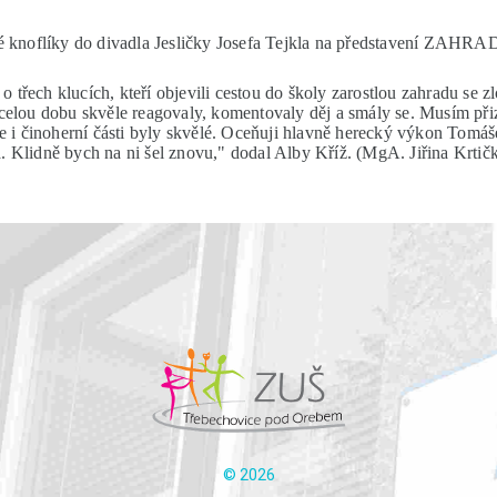
né knoflíky do divadla Jesličky Josefa Tejkla na představení ZAHRA
 o třech klucích, kteří objevili cestou do školy zarostlou zahradu s
elou dobu skvěle reagovaly, komentovaly děj a smály se. Musím přiznat
e i činoherní části byly skvělé. Oceňuji hlavně herecký výkon Tomáš
 Klidně bych na ni šel znovu," dodal Alby Kříž. (MgA. Jiřina Krtič
©
2026