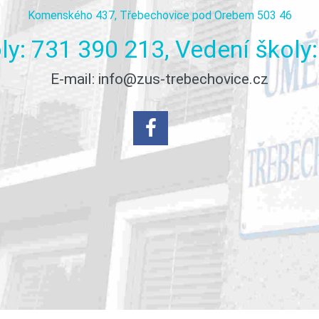
Komenského 437, Třebechovice pod Orebem 503 46
ly:
731
390
213,
Vedení
školy:
E-mail:
info@zus-trebechovice.cz