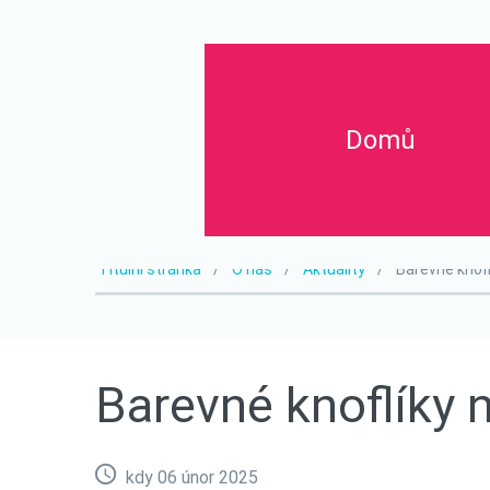
Domů
Titulní stránka
O nás
Aktuality
Barevné knofl
Barevné
knoflíky
kdy 06 únor 2025