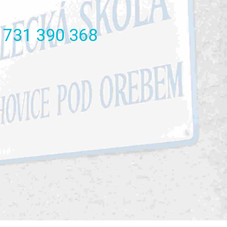
731
390
368