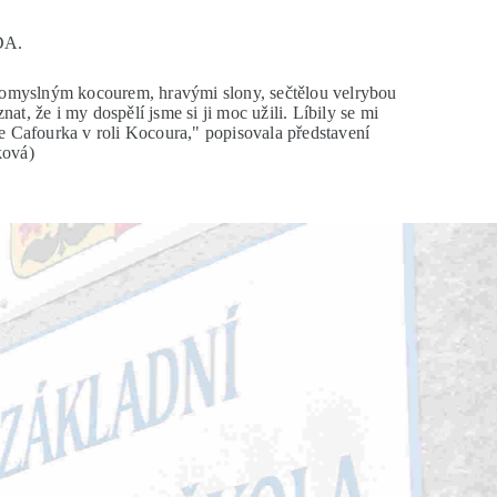
DA.
e zlomyslným kocourem, hravými slony, sečtělou velrybou
, že i my dospělí jsme si ji moc užili. Líbily se mi
e Cafourka v roli Kocoura," popisovala představení
ková)