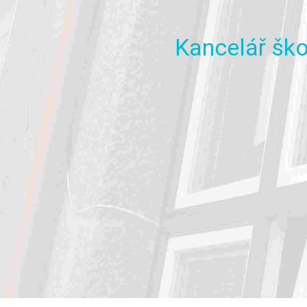
Kancelář
ško